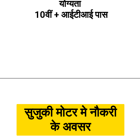
योग्यता
10वीं + आईटीआई पास
सुजुकी मोटर मे नौकरी
के अवसर