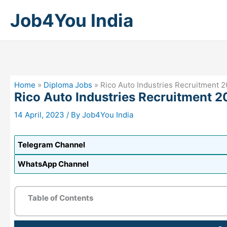
Skip
Job4You India
to
content
Home
»
Diploma Jobs
»
Rico Auto Industries Recruitment 2023: 
Rico Auto Industries Recruitment 2023: ड
14 April, 2023
/ By
Job4You India
Telegram Channel
WhatsApp Channel
Table of Contents