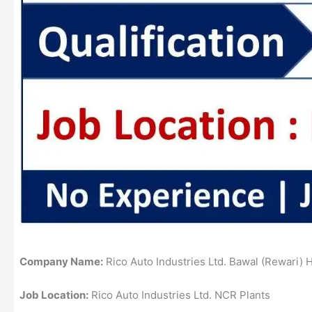
Company Name:
Rico Auto Industries Ltd. Bawal (Rewari) 
Job Location:
Rico Auto Industries Ltd. NCR Plants