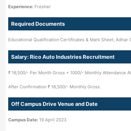
Experience:
Fresher
Required Documents
Educational Qualification Certificates & Mark Sheet, Adhar 
Salary: Rico Auto Industries Recruitment
₹ 16,500/- Per Month Gross + 1000/- Monthly Attendance A
After Confirmation ₹ 18,500/- Monthly Gross.
Off Campus Drive Venue and Date
Campus Date:
19 April 2023