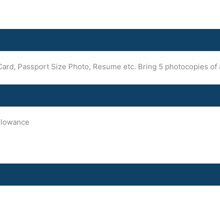
Card, Passport Size Photo, Resume etc. Bring 5 photocopies of a
llowance