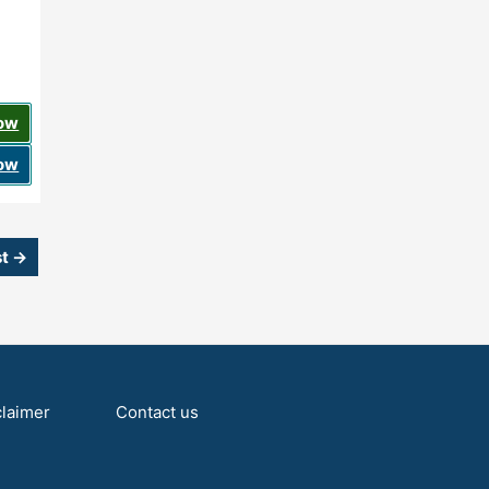
Now
Now
st
→
claimer
Contact us